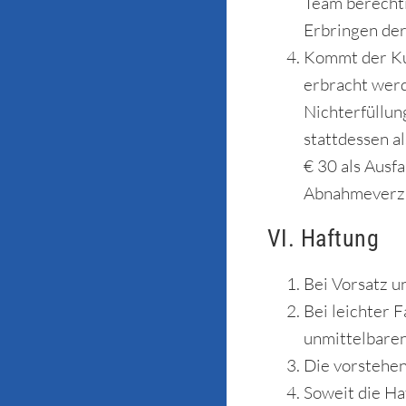
Team berechti
Erbringen der
Kommt der Kun
erbracht werd
Nichterfüllun
stattdessen a
€ 30 als Ausf
Abnahmeverzug
VI. Haftung
Bei Vorsatz u
Bei leichter 
unmittelbare
Die vorstehen
Soweit die Ha