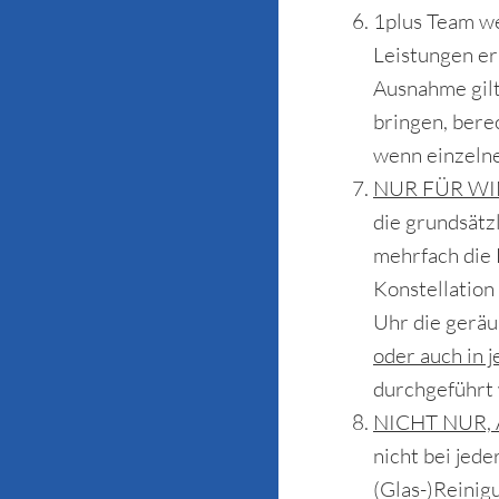
1plus Team we
Leistungen er
Ausnahme gilt
bringen, bere
wenn einzelne
NUR FÜR WI
die grundsätz
mehrfach die 
Konstellation
Uhr die geräu
oder auch in 
durchgeführt 
NICHT NUR,
nicht bei jed
(Glas-)Reinig