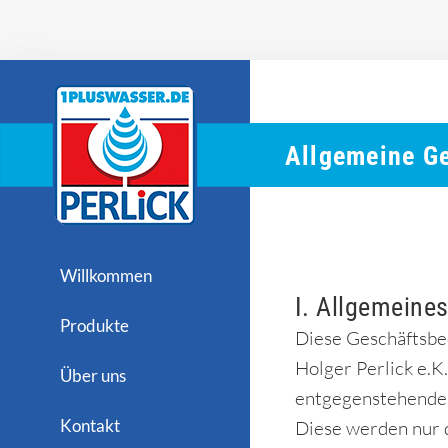
Zum
Inhalt
springen
Allgemeine G
Willkommen
I. Allgemeine
Produkte
Diese Geschäftsbe
Holger Perlick e.
Über uns
entgegenstehenden
Kontakt
Diese werden nur d