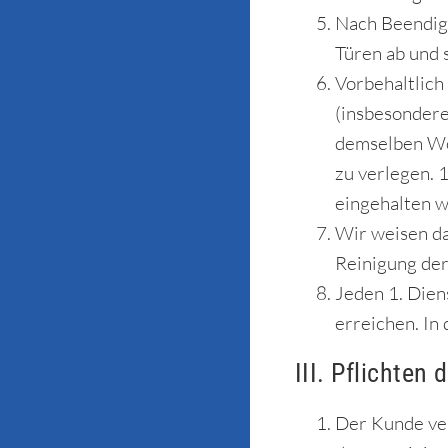
Nach Beendigu
Türen ab und 
Vorbehaltlich
(insbesondere
demselben Woc
zu verlegen. 
eingehalten w
Wir weisen dar
Reinigung der
Jeden 1. Dien
erreichen. In
III. Pflichten
Der Kunde ver