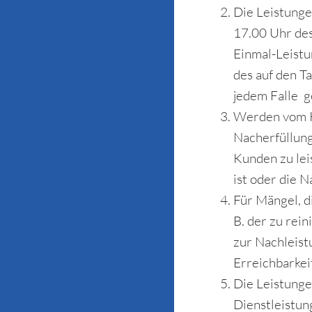
Die Leistunge
17.00 Uhr de
Einmal-Leistu
des auf den T
jedem Falle g
Werden vom Ku
Nacherfüllung
Kunden zu lei
ist oder die N
Für Mängel, d
B. der zu rei
zur Nachleist
Erreichbarkeit
Die Leistunge
Dienstleistun