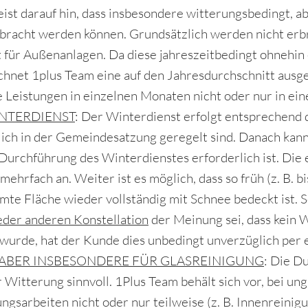
ist darauf hin, dass insbesondere witterungsbedingt, a
bracht werden können. Grundsätzlich werden nicht erbr
 für Außenanlagen. Da diese jahreszeitbedingt ohnehin e
chnet 1plus Team eine auf den Jahresdurchschnitt ausgel
 Leistungen in einzelnen Monaten nicht oder nur in e
NTERDIENST
: Der Winterdienst erfolgt entsprechend 
lich in der Gemeindesatzung geregelt sind. Danach kann 
Durchführung des Winterdienstes erforderlich ist. Die e
 mehrfach an. Weiter ist es möglich, dass so früh (z. B
mte Fläche wieder vollständig mit Schnee bedeckt ist.
jeder anderen Konstellation
der Meinung sei, dass kein 
wurde, hat der Kunde dies unbedingt unverzüglich per e
 ABER INSBESONDERE FÜR GLASREINIGUNG
: Die D
er Witterung sinnvoll. 1Plus Team behält sich vor, bei 
ungsarbeiten nicht oder nur teilweise (z. B. Innenrein