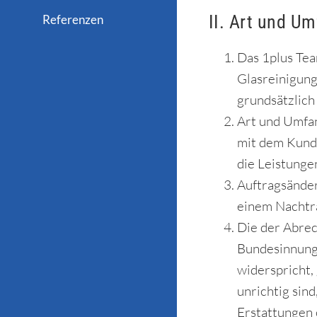
II. Art und U
Referenzen
Das 1plus Tea
Glasreinigun
grundsätzlich
Art und Umfan
mit dem Kunde
die Leistunge
Auftragsänder
einem Nachtra
Die der Abre
Bundesinnungs
widerspricht,
unrichtig sin
Erstattungen 