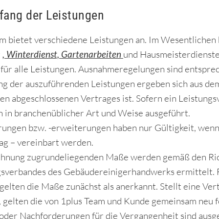
mfang der Leistungen
m bietet verschiedene Leistungen an. Im Wesentlichen 
g
, Winterdienst, Gartenarbeiten
und Hausmeisterdienste
 für alle Leistungen. Ausnahmeregelungen sind entspr
g der auszuführenden Leistungen ergeben sich aus dem
n abgeschlossenen Vertrages ist. Sofern ein Leistungs
n in branchenüblicher Art und Weise ausgeführt.
ungen bzw. -erweiterungen haben nur Gültigkeit, wenn si
g – vereinbart werden.
chnung zugrundeliegenden Maße werden gemäß den Rich
verbandes des Gebäudereinigerhandwerks ermittelt. Fa
 gelten die Maße zunächst als anerkannt. Stellt eine Ve
d, gelten die von 1plus Team und Kunde gemeinsam neu 
oder Nachforderungen für die Vergangenheit sind ausg