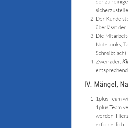
der zu reinig
sicherzustell
Der Kunde ste
überlässt der
Die Mitarbeit
Notebooks, Ta
Schreibtisch)
Zweiräder,
Ki
entsprechende
IV. Mängel, N
1plus Team wü
1plus Team ve
werden. Hierz
erforderlich.