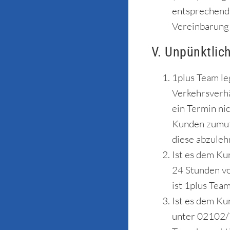
entsprechend 
Vereinbarung 
V. Unpünktlic
1plus Team le
Verkehrsverhä
ein Termin ni
Kunden zumutb
diese abzuleh
Ist es dem Ku
24 Stunden vo
ist 1plus Tea
Ist es dem Ku
unter 02102/7